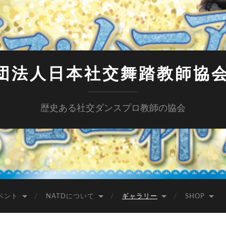
団法人日本社交舞踏教師協会 
歴史ある社交ダンスプロ教師の協会
ベント
NATDについて
ギャラリー
SHOP