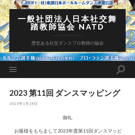
一般社団法人日本社交舞
踏教師協会 NATD
歴史ある社交ダンスプロ教師の協会
検
モ
索
バ
フ
イ
ィ
ル
ー
2023 第11回 ダンスマッピング
メ
ル
ニ
ド
ュ
2023年1月28日
を
ー
切
を
り
御礼
切
替
り
え
替
る
お蔭様をもちまして2023年度第11回ダンスマッピ
え