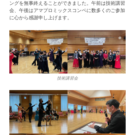
る
ングを無事終えることができました。午前は技術講習
会、午後はアマプロミックスコンペに数多くのご参加
に心から感謝申し上げます。
技術講習会