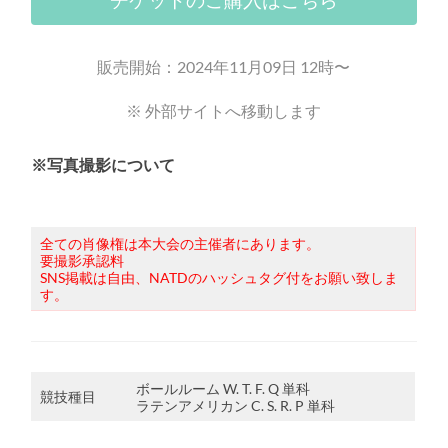
販売開始：2024年11月09日 12時〜
※ 外部サイトへ移動します
※写真撮影について
全ての肖像権は本大会の主催者にあります。
要撮影承認料
SNS掲載は自由、NATDのハッシュタグ付をお願い致しま
す。
ボールルーム W. T. F. Q 単科
競技種目
ラテンアメリカン C. S. R. P 単科