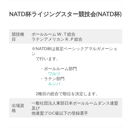
NATD杯ライジングスター競技会(NATD杯)
競技種
ボールルーム W . T 総合
目
ラテンアメリカン R . P 総合
※NATD杯は規定ベーシックアマルガメーショ
ン
で行います。
・ボールルーム部門
ワルツ
・ラテン部門
ルンバ
2種目の総合で順位を決定します。
一般社団法人東部日本ボールルームダンス連盟
出場資
及び
格
他連盟プロC級以下の登録選手