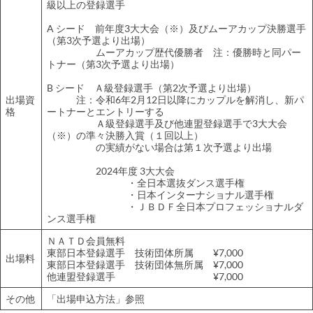
級以上の登録選手
A シード 前年度3大大会（※）及びムーアカップ決勝選手
（第3次予選より出場）
ムーアカップ歴代優勝者 注：優勝時と同パー
トナー（第3次予選より出場）
B シード Ａ級登録選手（第2次予選より出場）
出場資
注：令和6年2月12日以降にカップルを解消し、新パ
格
ートナーとエントリーする
Ａ級登録選手及び他連盟登録選手で3大大会
（※）の準々決勝入賞（１回以上）
の実績がない場合は第１次予選より出場
2024年度 3大大会
・全日本選抜ダンス選手権
・日本インターナショナル選手権
・ＪＢＤＦ全日本プロフェッショナルダ
ンス選手権
ＮＡＴＤ会員無料
東部日本登録選手 技術団体所属 ¥7,000
出場料
東部日本登録選手 技術団体無所属 ¥7,000
他連盟登録選手 ¥7,000
その他
「出場申込方法」参照