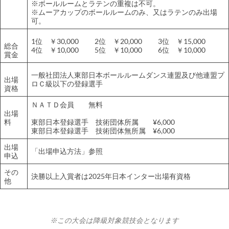
※ボールルームとラテンの重複は不可。
※ムーアカップのボールルームのみ、又はラテンのみ出場
可。
1位 ￥30,000 2位 ￥20,000 3位 ￥15,000
総合
4位 ￥10,000 5位 ￥10,000 6位 ￥10,000
賞金
一般社団法人東部日本ボールルームダンス連盟及び他連盟プ
出場
ロＣ級以下の登録選手
資格
ＮＡＴＤ会員 無料
出場
料
東部日本登録選手 技術団体所属 ¥6,000
東部日本登録選手 技術団体無所属 ¥6,000
出場
「出場申込方法」参照
申込
その
決勝以上入賞者は2025年日本インター出場有資格
他
※この大会は降級対象競技会となります