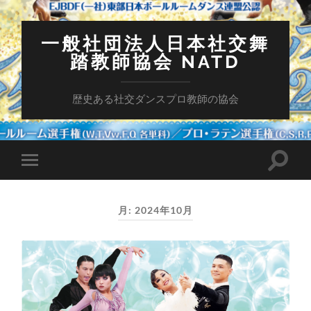
一般社団法人日本社交舞
踏教師協会 NATD
歴史ある社交ダンスプロ教師の協会
検
モ
索
バ
フ
イ
ィ
ル
ー
月:
2024年10月
メ
ル
ニ
ド
ュ
を
ー
切
を
り
切
替
り
え
替
る
え