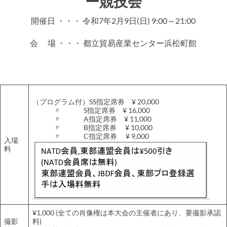
ー競技会
開催日 ・・・ 令和7年2月9日(日) 9:00～21:00
会 場 ・・・ 都立貿易産業センター浜松町館
（プログラム付）SS指定席券 ¥ 20,000
〃 S指定席券 ¥ 16,000
〃 A指定席券 ¥ 11,000
〃 B指定席券 ¥ 10,000
〃 C指定席券 ¥ 9,000
入場
料
¥1,000 (全ての肖像権は本大会の主催者にあり、要撮影承認
撮影
料)