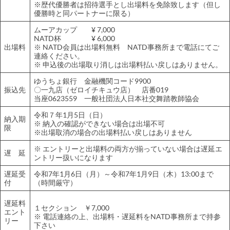
※歴代優勝者は招待選手とし出場料を免除致します（但し
優勝時と同パートナーに限る）
ムーアカップ ¥ 7,000
NATD杯 ¥ 6,000
出場料
※ NATD会員は出場料無料 NATD事務所まで電話にてご
連絡ください。
※ 申込後の出場取り消しは出場料払い戻しはありません。
ゆうちょ銀行 金融機関コード9900
振込先
〇一九店（ゼロイチキュウ店） 店番019
当座0623559 一般社団法人日本社交舞踏教師協会
令和７年1月5日（日）
納入期
※ 納入の確認ができない場合は出場不可
限
※出場取消の場合の出場料払い戻しはありません
※ エントリーと出場料の両方が揃っていない場合は遅延エ
遅 延
ントリー扱いになります
遅延受
令和7年1月6日（月）～令和7年1月9日（木）13:00まで
付
（時間厳守）
遅延料
１セクション ￥7,000
エント
※ 電話連絡の上、出場料・遅延料をNATD事務所まで持参
リー
下さい