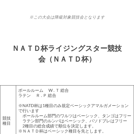
※この大会は降級対象競技会となります
ＮＡＴＤ杯ライジングスター競技
会（ＮＡＴＤ杯）
ボールルーム W . Ｔ 総合
ラテン Ｒ . Ｐ 総合
※NATD杯は1種目のみ規定ベーシックアマルガメーション
で行います
ボールルーム部門のワルツはベーシック、タンゴはフリー
競技
ラテン部門のルンバはベーシック、パソドブレはフリー
種目
2種目の総合成績で順位を決定します。
※ＮＡＴＤ杯はベーシック種目を先とします。