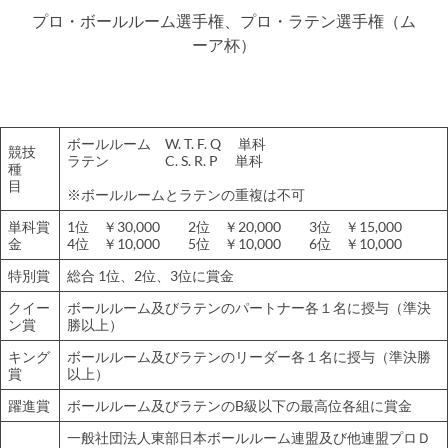
プロ・ボールルーム選手権、プロ・ラテン選手権（ム
ーア杯）
ボールルーム W. T. F. Q 単科
競技
ラテン C. S. R. P 単科
種
目
※ボールルームとラテンの重複は不可
単科賞
1位 ￥30,000 2位 ￥20,000 3位 ￥15,000
金
4位 ￥10,000 5位 ￥10,000 6位 ￥10,000
特別賞
総合 1位、2位、3位に賞金
クイー
ボールルーム及びラテンのパートナー各１名に授与（準決
ン賞
勝以上）
キング
ボールルーム及びラテンのリーダー各１名に授与（準決勝
賞
以上）
躍進賞
ボールルーム及びラテンのB級以下の最高位各組に賞金
一般社団法人東部日本ボールルーム連盟及び他連盟プロＤ