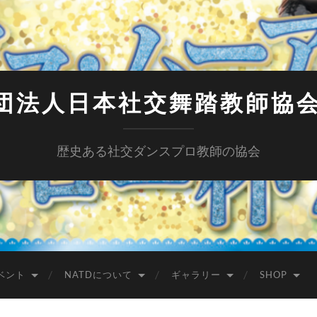
団法人日本社交舞踏教師協会 
歴史ある社交ダンスプロ教師の協会
ベント
NATDについて
ギャラリー
SHOP