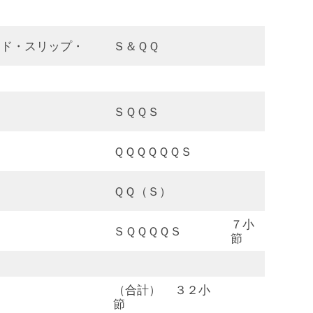
ンド・スリップ・
Ｓ＆ＱＱ
ＳＱＱＳ
ＱＱＱＱＱＱＳ
ＱＱ（Ｓ）
７小
ＳＱＱＱＱＳ
節
（合計） ３２小
節