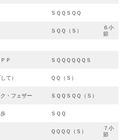
ＳＱＱＳＱＱ
６小
ＳＱＱ（Ｓ）
節
・ＰＰ
ＳＱＱＱＱＱＱＳ
ブして）
ＱＱ（Ｓ）
ック・フェザー
ＳＱＱＳＱＱ（Ｓ）
３歩
ＳＱＱ
７小
ＱＱＱＱ（Ｓ）
節