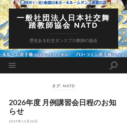
一般社団法人日本社交舞
踏教師協会 NATD
歴史ある社交ダンスプロ教師の協会
検
モ
索
バ
フ
イ
ィ
ル
ー
タグ:
NATD
メ
ル
ニ
ド
ュ
を
2026年度 月例講習会日程のお知
ー
切
を
り
らせ
切
替
り
え
替
る
2025年11月20日
え