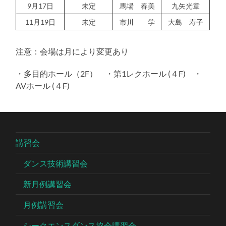
9月17日
未定
馬場 春美
九矢光章
11月19日
未定
市川 学
大島 寿子
注意：会場は月により変更あり
・多目的ホール（2F） ・第1レクホール (４F) ・
AVホール (４F)
講習会
ダンス技術講習会
新月例講習会
月例講習会
シークエンスダンス協会講習会