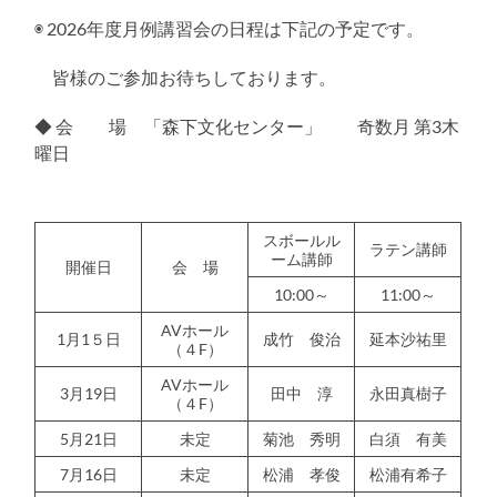
る
◉ 2026年度月例講習会の日程は下記の予定です。
皆様のご参加お待ちしております。
◆ 会 場 「森下文化センター」 奇数月 第3木
曜日
スボールル
ラテン講師
ーム講師
開催日
会 場
10:00～
11:00～
AVホール
1月1５日
成竹 俊治
延本沙祐里
（４F）
AVホール
3月19日
田中 淳
永田真樹子
（４F）
5月21日
未定
菊池 秀明
白須 有美
7月16日
未定
松浦 孝俊
松浦有希子