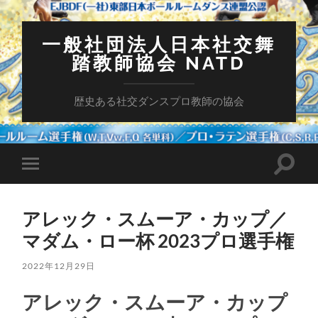
一般社団法人日本社交舞
踏教師協会 NATD
歴史ある社交ダンスプロ教師の協会
検
モ
索
バ
フ
イ
ィ
ル
ー
アレック・スムーア・カップ／
メ
ル
ニ
マダム・ロー杯 2023プロ選手権
ド
ュ
を
ー
切
を
2022年12月29日
り
切
替
り
え
アレック・スムーア・カップ
替
る
え