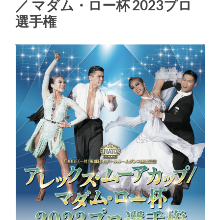
／ マダム・ロー杯 2023プロ
る
選手権