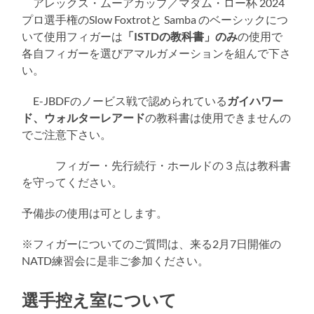
アレックス・ムーアカップ／マダム・ロー杯 2024
る
プロ選手権のSlow Foxtrotと Samba のベーシックにつ
いて使用フィガーは
「ISTDの教科書」のみ
の使用で
各自フィガーを選びアマルガメーションを組んで下さ
い。
E-JBDFのノービス戦で認められている
ガイハワー
ド、ウォルターレアード
の教科書は使用できませんの
でご注意下さい。
フィガー・先行続行・ホールドの３点は教科書
を守ってください。
予備歩の使用は可とします。
※フィガーについてのご質問は、来る2月7日開催の
NATD練習会に是非ご参加ください。
選手控え室について