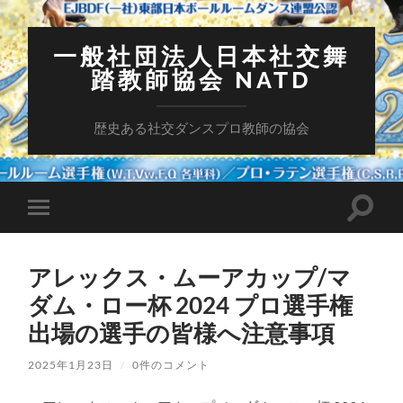
一般社団法人日本社交舞
踏教師協会 NATD
歴史ある社交ダンスプロ教師の協会
検
モ
索
バ
フ
イ
ィ
ル
ー
アレックス・ムーアカップ/マ
メ
ル
ニ
ダム・ロー杯 2024 プロ選手権
ド
ュ
を
ー
出場の選手の皆様へ注意事項
切
を
り
切
替
り
2025年1月23日
/
0件のコメント
え
替
る
え